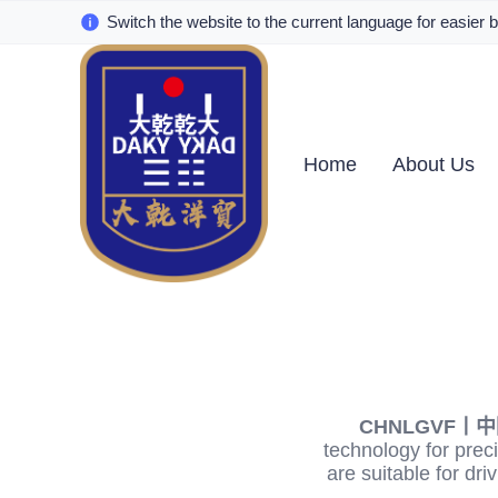
Switch the website to the current language for easier 
Home
About Us
CHNLGVF丨中國大
technology for preci
are suitable for dri