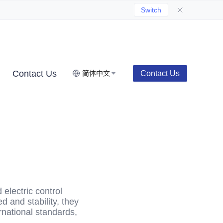
Switch
Contact Us
Contact Us
简体中文
 electric control
d and stability, they
ernational standards,