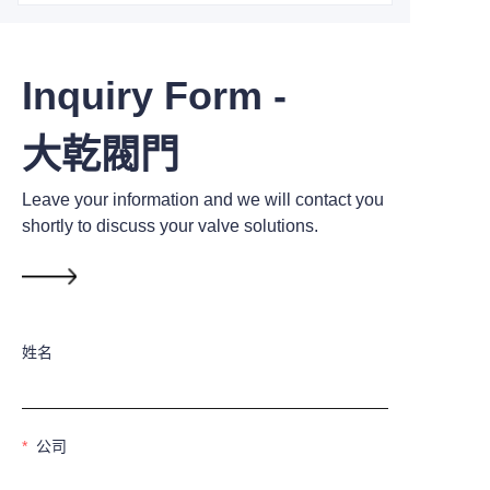
Inquiry Form -
大乾閥門
Leave your information and we will contact you
shortly to discuss your valve solutions.
姓名
公司