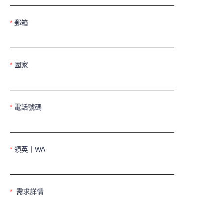
郵箱
國家
電話號碼
領英丨WA
需求詳情