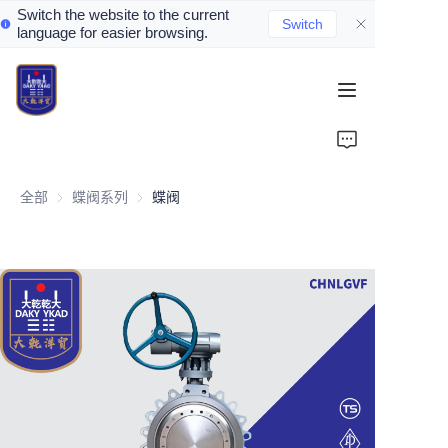
Switch the website to the current
Switch
language for easier browsing.
Home
About Us
全部
蝶阀系列
蝶阀系列
蝶阀
Valve Introduction
Valve Products
Valve News
Contact Us