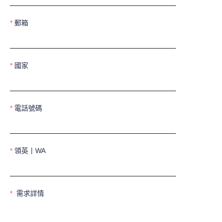
郵箱
國家
電話號碼
領英丨WA
需求詳情