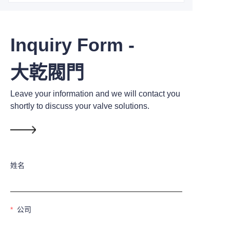
Inquiry Form -
大乾閥門
Leave your information and we will contact you
shortly to discuss your valve solutions.
姓名
公司