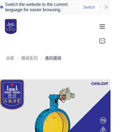
Switch the website to the current
Switch
language for easier browsing.
Home
About Us
全部
蝶阀系列
蝶阀系列
通风蝶阀
Valve Introduction
Valve Products
Valve News
Contact Us