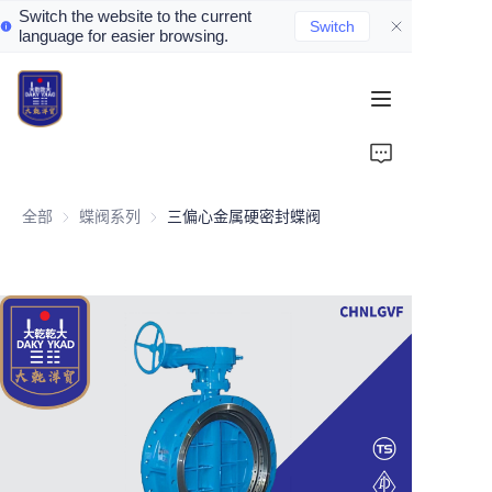
Switch the website to the current
Switch
language for easier browsing.
Home
About Us
全部
蝶阀系列
蝶阀系列
三偏心金属硬密封蝶阀
Valve Introduction
Valve Products
Valve News
Contact Us