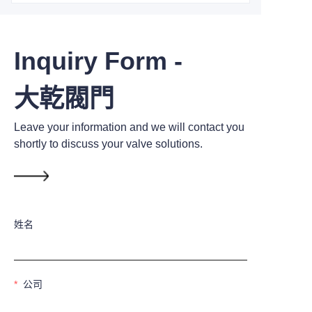
Inquiry Form -
大乾閥門
Leave your information and we will contact you
shortly to discuss your valve solutions.
姓名
公司