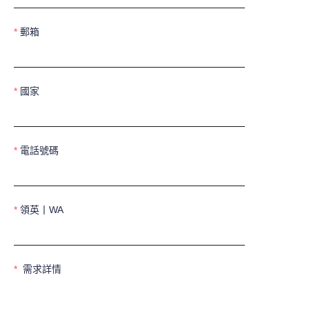
郵箱
國家
電話號碼
領英丨WA
需求詳情