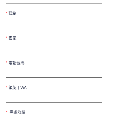
郵箱
國家
電話號碼
領英丨WA
需求詳情