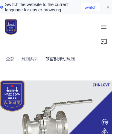
Switch the website to the current
Switch
language for easier browsing.
Home
About Us
全部
球阀系列
球阀系列
软密封浮动球阀
Valve Introduction
Valve Products
Valve News
Contact Us