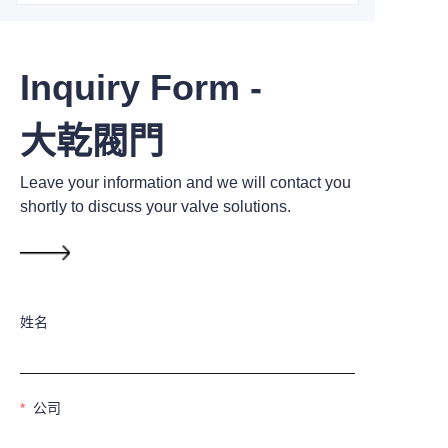
Inquiry Form -
大乾閥門
Leave your information and we will contact you
shortly to discuss your valve solutions.
姓名
公司