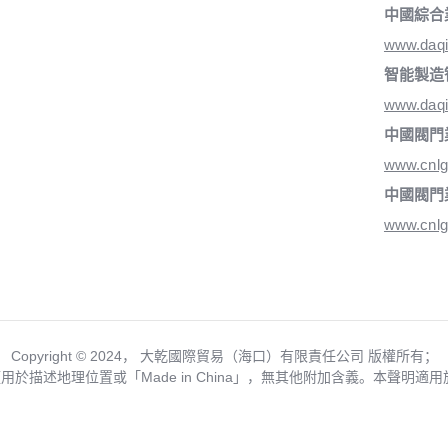
中國綜合
www.daq
智能製造
www.daqi
中國閥門
www.cnlg
中國閥門
www.cnlg
Copyright ©️ 2024， 大乾國際貿易（海口）有限責任公司 版權所有；
僅用於描述地理位置或「Made in China」，無其他附加含義。本聲明