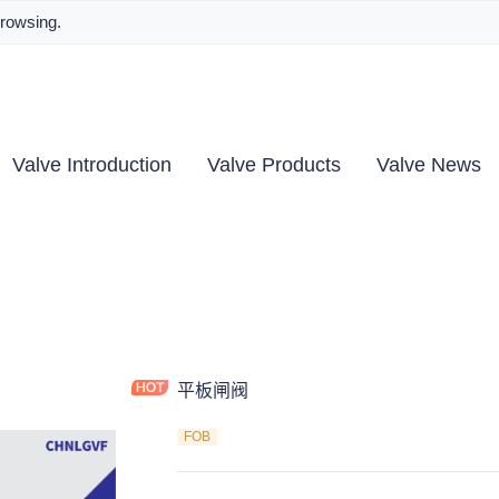
browsing.
Valve Introduction
Valve Products
Valve News
平板闸阀
FOB