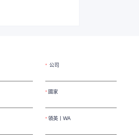
公司
國家
領英丨WA