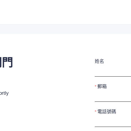
閥門
姓名
郵箱
rtly
電話號碼