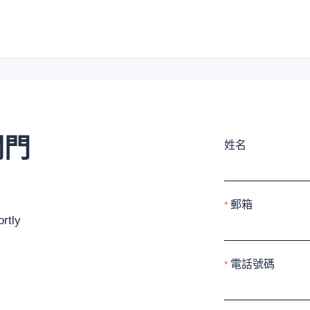
閥門
姓名
郵箱
rtly
電話號碼