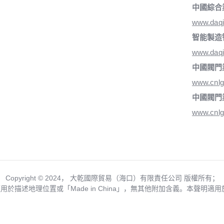
中國綜合
www.daq
智能製造
www.daqi
中國閥門
www.cnlg
中國閥門
www.cnlg
Copyright ©️ 2024， 大乾國際貿易（海口）有限責任公司 版權所有；
僅用於描述地理位置或「Made in China」，無其他附加含義。本聲明