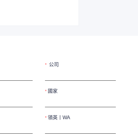
公司
國家
領英丨WA