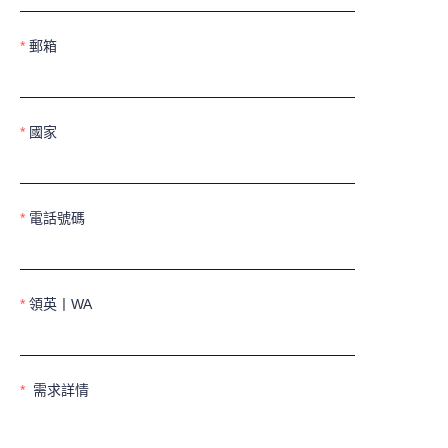
郵箱
國家
電話號碼
領英丨WA
需求詳情