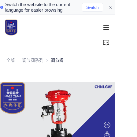
Switch the website to the current
Switch
language for easier browsing.
Home
About Us
全部
调节阀系列
调节阀系列
调节阀
Valve Introduction
Valve Products
Valve News
Contact Us