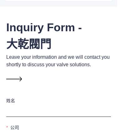
Inquiry Form -
大乾閥門
Leave your information and we will contact you
shortly to discuss your valve solutions.
姓名
公司