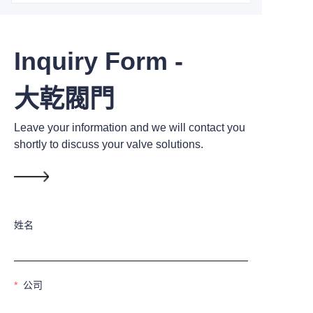
Inquiry Form -
大乾閥門
Leave your information and we will contact you
shortly to discuss your valve solutions.
姓名
公司