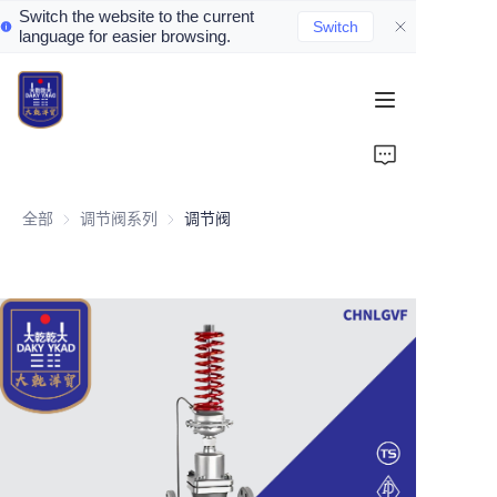
Switch the website to the current
Switch
language for easier browsing.
Home
About Us
全部
调节阀系列
调节阀系列
调节阀
Valve Introduction
Valve Products
Valve News
Contact Us