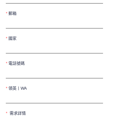
郵箱
國家
電話號碼
領英丨WA
需求詳情