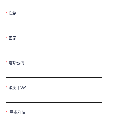
郵箱
國家
電話號碼
領英丨WA
需求詳情