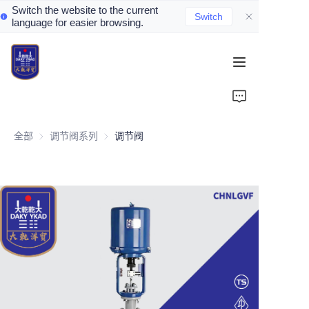
Switch the website to the current
Switch
language for easier browsing.
Home
About Us
全部
调节阀系列
调节阀系列
调节阀
Valve Introduction
Valve Products
Valve News
Contact Us