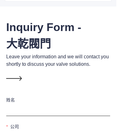
Inquiry Form -
大乾閥門
Leave your information and we will contact you
shortly to discuss your valve solutions.
姓名
公司