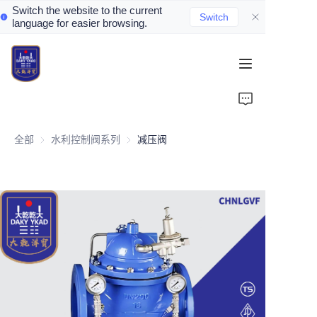
Switch the website to the current
Switch
language for easier browsing.
Home
About Us
全部
水利控制阀系列
水利控制阀系列
减压阀
Valve Introduction
Valve Products
Valve News
Contact Us