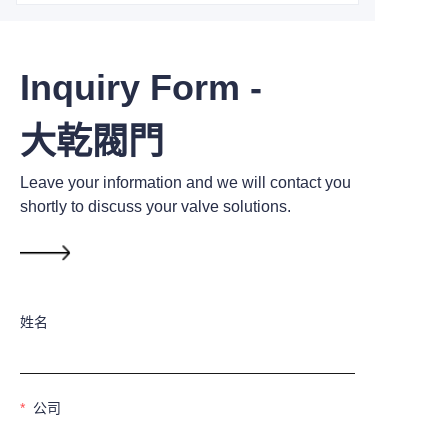
Inquiry Form -
大乾閥門
Leave your information and we will contact you
shortly to discuss your valve solutions.
姓名
公司