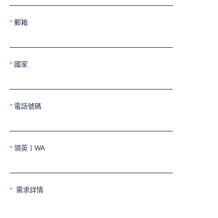
郵箱
國家
電話號碼
領英丨WA
需求詳情