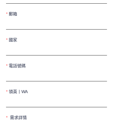
郵箱
國家
電話號碼
領英丨WA
需求詳情