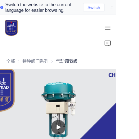
Switch the website to the current
Switch
language for easier browsing.
Home
About Us
全部
特种阀门系列
特种阀门系列
气动调节阀
Valve Introduction
Valve Products
Valve News
Contact Us