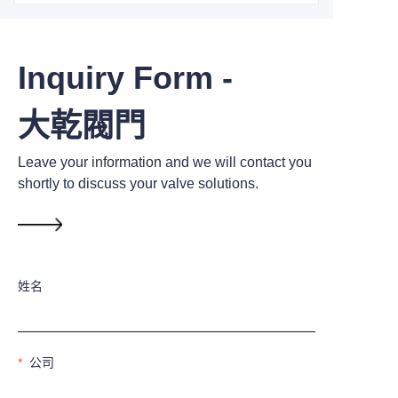
Inquiry Form -
大乾閥門
Leave your information and we will contact you
shortly to discuss your valve solutions.
姓名
公司