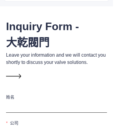
Inquiry Form -
大乾閥門
Leave your information and we will contact you
shortly to discuss your valve solutions.
姓名
公司