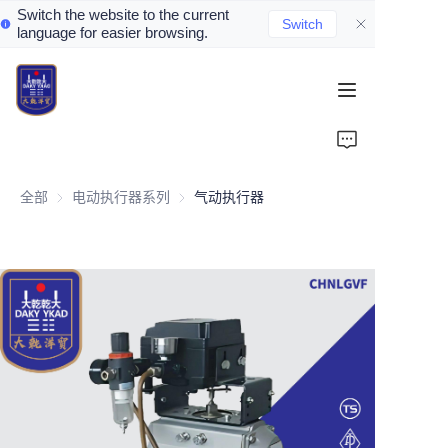
Switch the website to the current
Switch
language for easier browsing.
Home
About Us
全部
电动执行器系列
电动执行器系列
气动执行器
Valve Introduction
Valve Products
Valve News
Contact Us