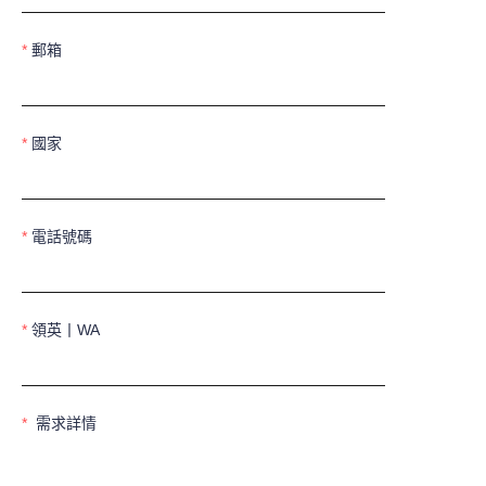
郵箱
國家
電話號碼
領英丨WA
需求詳情