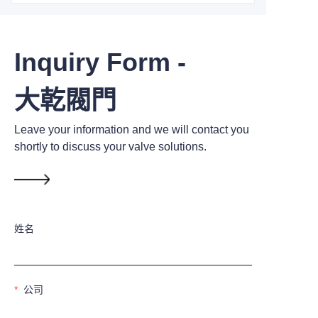
Inquiry Form -
大乾閥門
Leave your information and we will contact you
shortly to discuss your valve solutions.
姓名
公司