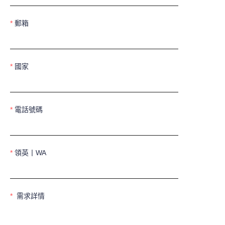
郵箱
國家
電話號碼
領英丨WA
需求詳情