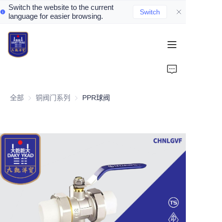
Switch the website to the current
Switch
language for easier browsing.
Home
About Us
全部
铜阀门系列
铜阀门系列
PPR球阀
Valve Introduction
Valve Products
Valve News
Contact Us