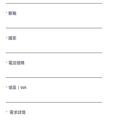
郵箱
國家
電話號碼
領英丨WA
需求詳情