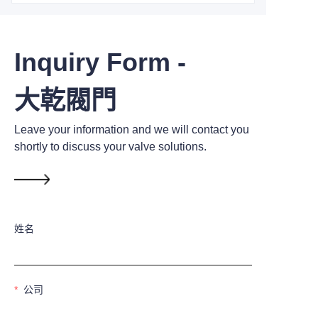
Inquiry Form -
大乾閥門
Leave your information and we will contact you
shortly to discuss your valve solutions.
姓名
公司