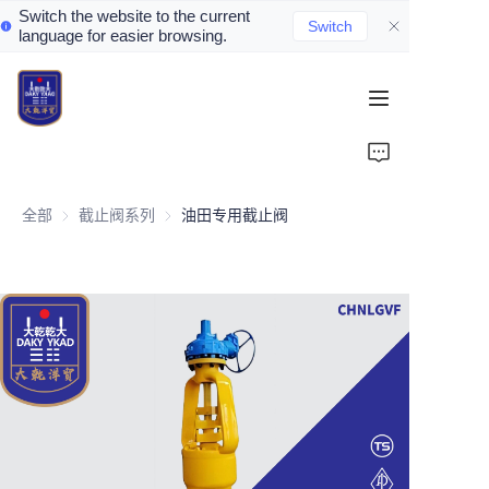
Switch the website to the current
Switch
language for easier browsing.
Home
About Us
全部
截止阀系列
截止阀系列
油田专用截止阀
Valve Introduction
Valve Products
Valve News
Contact Us