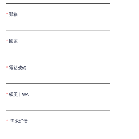
郵箱
國家
電話號碼
領英丨WA
需求詳情