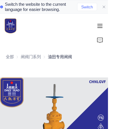
Switch the website to the current
Switch
language for easier browsing.
Home
About Us
全部
闸阀门系列
闸阀门系列
油田专用闸阀
Valve Introduction
Valve Products
Valve News
Contact Us