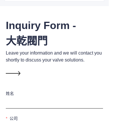
Inquiry Form -
大乾閥門
Leave your information and we will contact you
shortly to discuss your valve solutions.
姓名
公司