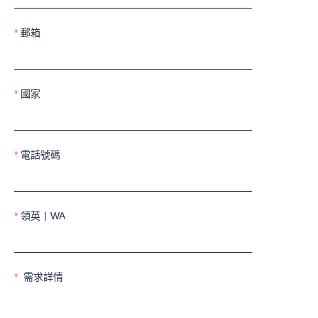
郵箱
國家
電話號碼
領英丨WA
需求詳情