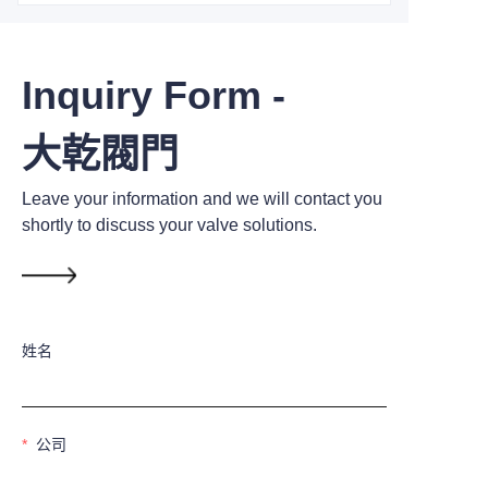
Inquiry Form -
大乾閥門
Leave your information and we will contact you
shortly to discuss your valve solutions.
姓名
公司