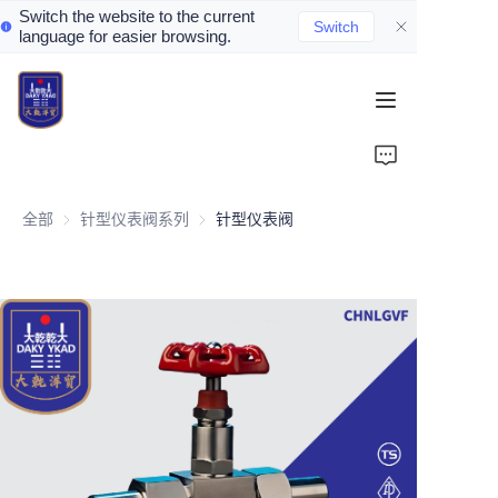
Switch the website to the current
Switch
language for easier browsing.
Home
About Us
全部
针型仪表阀系列
针型仪表阀系列
针型仪表阀
Valve Introduction
Valve Products
Valve News
Contact Us