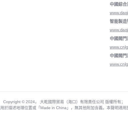
中國綜合
www.daq
智能製造
www.daqi
中國閥門
www.cnlg
中國閥門
www.cnlg
Copyright ©️ 2024， 大乾國際貿易（海口）有限責任公司 版權所有；
僅用於描述地理位置或「Made in China」，無其他附加含義。本聲明