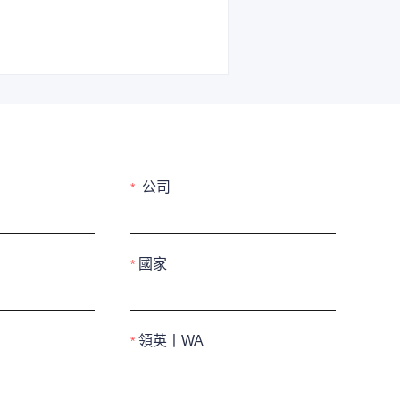
公司
國家
領英丨WA