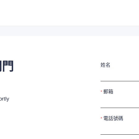
閥門
姓名
郵箱
rtly
電話號碼