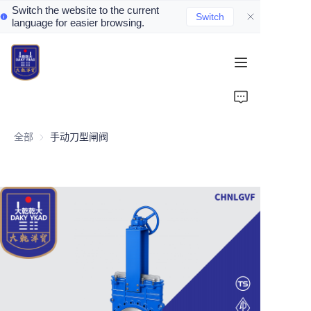
Switch the website to the current
Switch
language for easier browsing.
Home
About Us
全部
手动刀型闸阀
Valve Introduction
Valve Products
Valve News
Contact Us