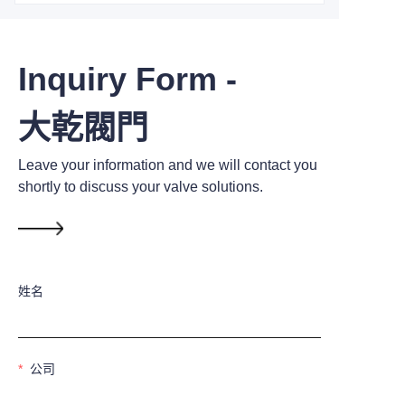
Inquiry Form -
大乾閥門
Leave your information and we will contact you
shortly to discuss your valve solutions.
姓名
公司