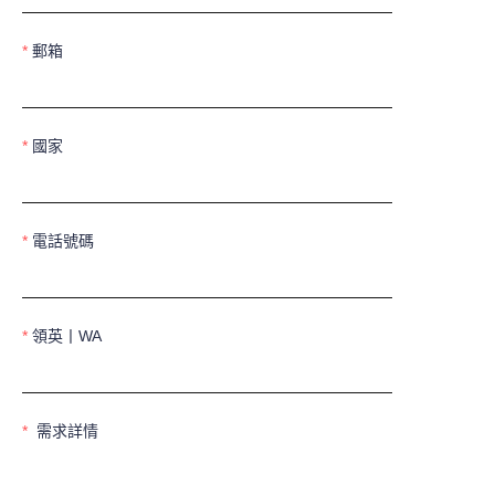
郵箱
國家
電話號碼
領英丨WA
需求詳情