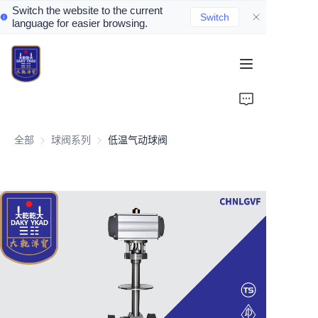
Switch the website to the current
Switch
language for easier browsing.
Home
About Us
全部
球阀系列
球阀系列
低温气动球阀
Valve Introduction
Valve Products
Valve News
Contact Us