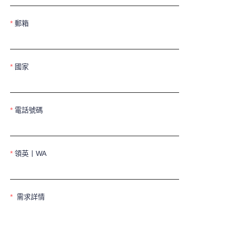
郵箱
國家
電話號碼
領英丨WA
需求詳情