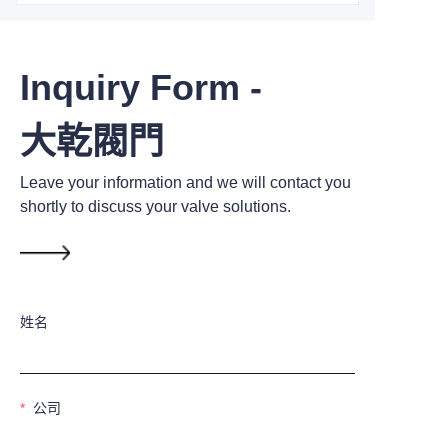
Inquiry Form -
大乾閥門
Leave your information and we will contact you
shortly to discuss your valve solutions.
姓名
公司