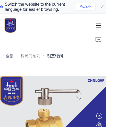
Switch the website to the current
Switch
language for easier browsing.
Home
About Us
全部
铜阀门系列
铜阀门系列
锁定球阀
Valve Introduction
Valve Products
Valve News
Contact Us