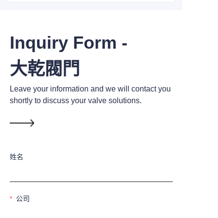
Inquiry Form -
大乾閥門
Leave your information and we will contact you
shortly to discuss your valve solutions.
姓名
公司