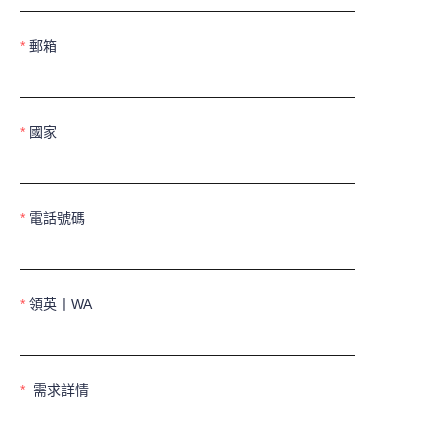
郵箱
國家
電話號碼
領英丨WA
需求詳情