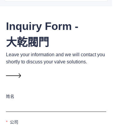
Inquiry Form -
大乾閥門
Leave your information and we will contact you
shortly to discuss your valve solutions.
姓名
公司