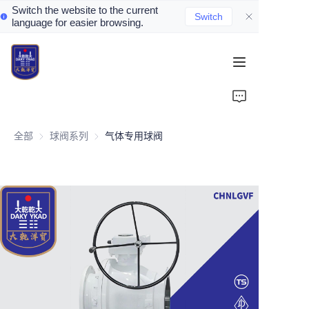
Switch the website to the current
Switch
language for easier browsing.
Home
About Us
全部
球阀系列
球阀系列
气体专用球阀
Valve Introduction
Valve Products
Valve News
Contact Us