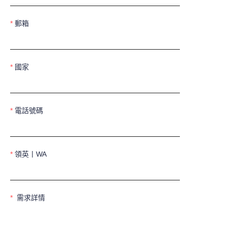
郵箱
國家
電話號碼
領英丨WA
需求詳情