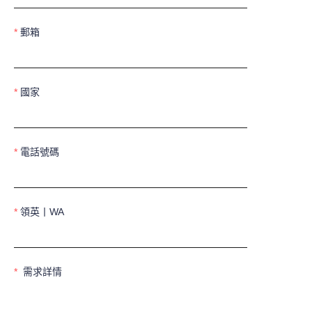
郵箱
國家
電話號碼
領英丨WA
需求詳情