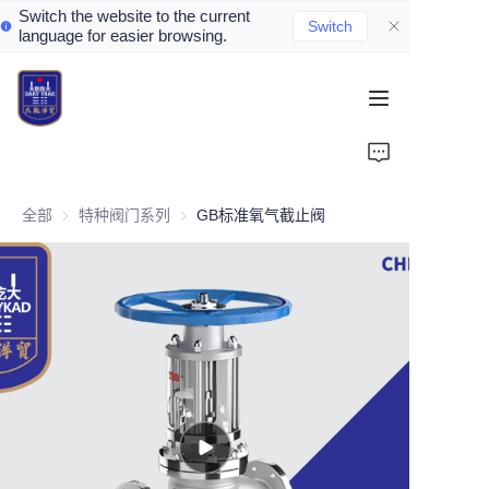
Switch the website to the current
Switch
language for easier browsing.
Home
About Us
全部
特种阀门系列
特种阀门系列
GB标准氧气截止阀
Valve Introduction
Valve Products
Valve News
Contact Us