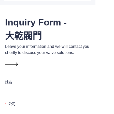
Inquiry Form -
大乾閥門
Leave your information and we will contact you
shortly to discuss your valve solutions.
姓名
公司