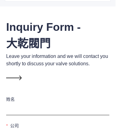
Inquiry Form -
大乾閥門
Leave your information and we will contact you
shortly to discuss your valve solutions.
姓名
公司