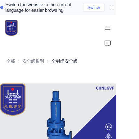
Switch the website to the current
Switch
language for easier browsing.
Home
About Us
全部
安全阀系列
安全阀系列
全封闭安全阀
Valve Introduction
Valve Products
Valve News
Contact Us