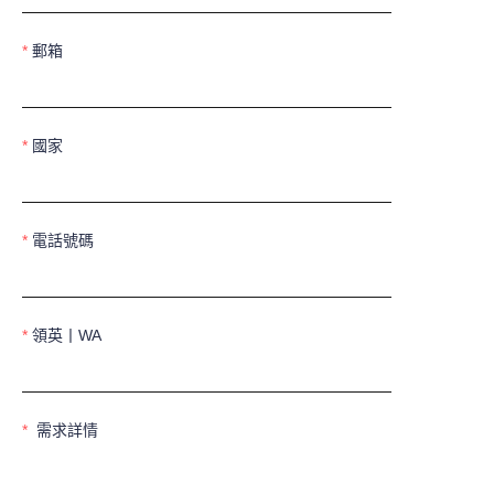
郵箱
國家
電話號碼
領英丨WA
需求詳情