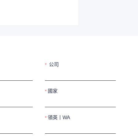
公司
國家
領英丨WA