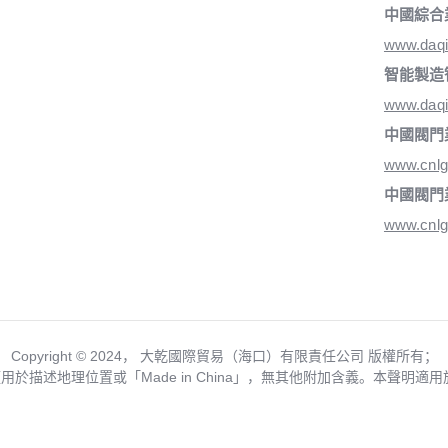
中國綜合
www.daq
智能製造
www.daqi
中國閥門
www.cnlg
中國閥門
www.cnlg
Copyright ©️ 2024， 大乾國際貿易（海口）有限責任公司 版權所有；
僅用於描述地理位置或「Made in China」，無其他附加含義。本聲明