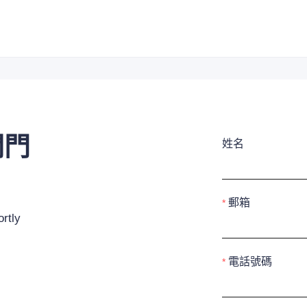
閥門
姓名
郵箱
rtly
電話號碼