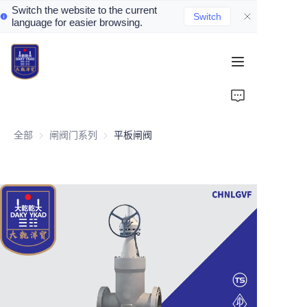
Switch the website to the current
Switch
language for easier browsing.
Home
About Us
全部
闸阀门系列
闸阀门系列
平板闸阀
Valve Introduction
Valve Products
Valve News
Contact Us