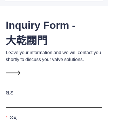
Inquiry Form -
大乾閥門
Leave your information and we will contact you
shortly to discuss your valve solutions.
姓名
公司