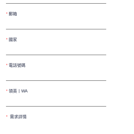
郵箱
國家
電話號碼
領英丨WA
需求詳情