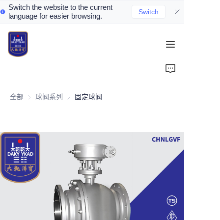
Switch the website to the current
Switch
language for easier browsing.
Home
About Us
全部
球阀系列
球阀系列
固定球阀
Valve Introduction
Valve Products
Valve News
Contact Us