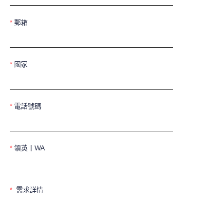
郵箱
國家
電話號碼
領英丨WA
需求詳情