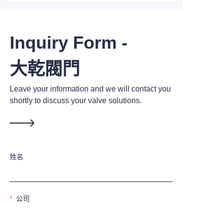
Inquiry Form -
大乾閥門
Leave your information and we will contact you
shortly to discuss your valve solutions.
姓名
公司