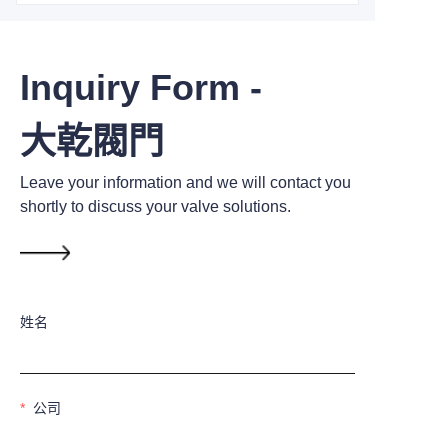
Inquiry Form -
大乾閥門
Leave your information and we will contact you
shortly to discuss your valve solutions.
姓名
公司