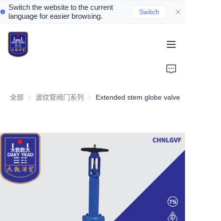
Switch the website to the current
Switch
language for easier browsing.
Home
About Us
全部
波纹管阀门系列
波纹管阀门系列
Extended stem globe valve
Valve Introduction
Valve Products
Valve News
Contact Us