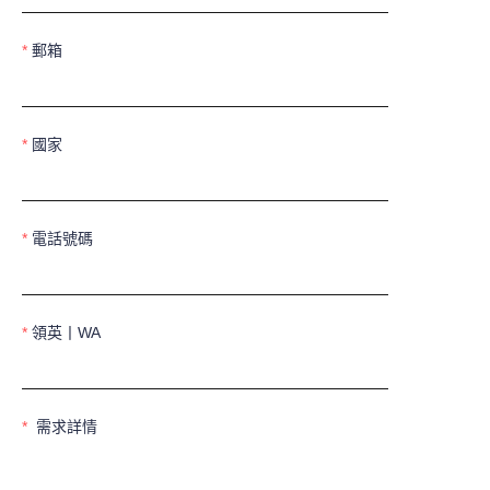
郵箱
國家
電話號碼
領英丨WA
需求詳情