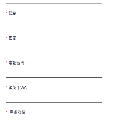
郵箱
國家
電話號碼
領英丨WA
需求詳情