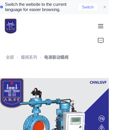
Switch the website to the current
Switch
language for easier browsing.
Home
About Us
全部
蝶阀系列
蝶阀系列
电液联动蝶阀
Valve Introduction
Valve Products
Valve News
Contact Us