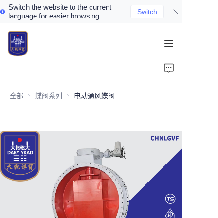
Switch the website to the current
Switch
language for easier browsing.
Home
About Us
全部
蝶阀系列
蝶阀系列
电动通风蝶阀
Valve Introduction
Valve Products
Valve News
Contact Us