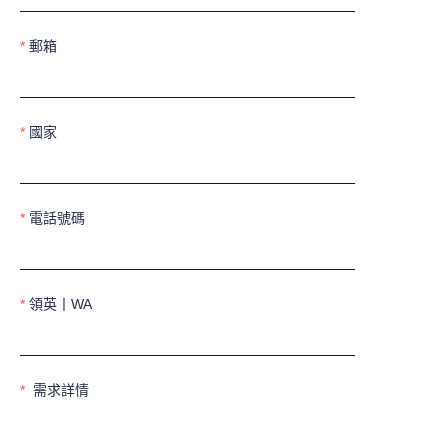
郵箱
國家
電話號碼
領英丨WA
需求詳情