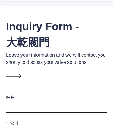
Inquiry Form -
大乾閥門
Leave your information and we will contact you
shortly to discuss your valve solutions.
姓名
公司