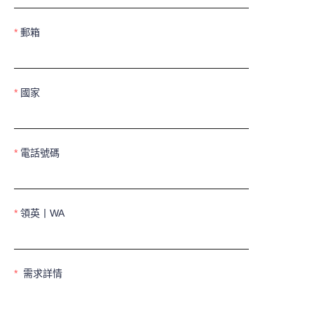
郵箱
國家
電話號碼
領英丨WA
需求詳情