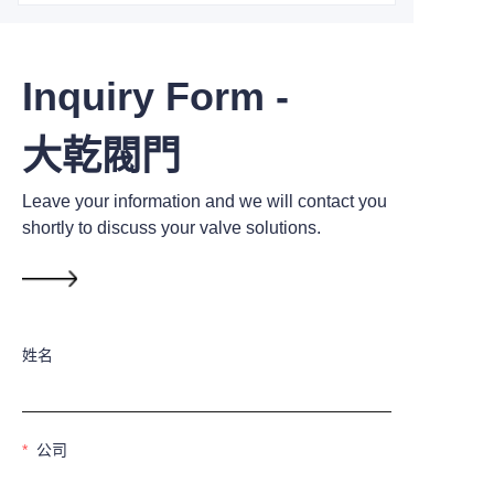
Inquiry Form -
大乾閥門
Leave your information and we will contact you
shortly to discuss your valve solutions.
姓名
公司