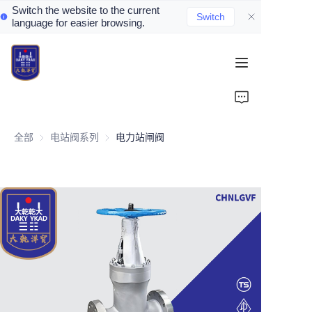
Switch the website to the current
Switch
language for easier browsing.
Home
About Us
全部
电站阀系列
电站阀系列
电力站闸阀
Valve Introduction
Valve Products
Valve News
Contact Us