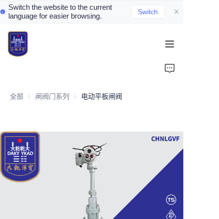
Switch the website to the current
Switch
language for easier browsing.
Home
About Us
全部
闸阀门系列
闸阀门系列
电动平板闸阀
Valve Introduction
Valve Products
Valve News
Contact Us