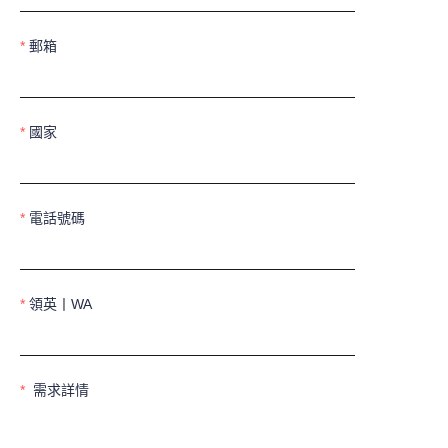
郵箱
國家
電話號碼
領英丨WA
需求詳情