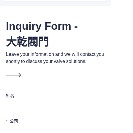
Inquiry Form -
大乾閥門
Leave your information and we will contact you
shortly to discuss your valve solutions.
姓名
公司