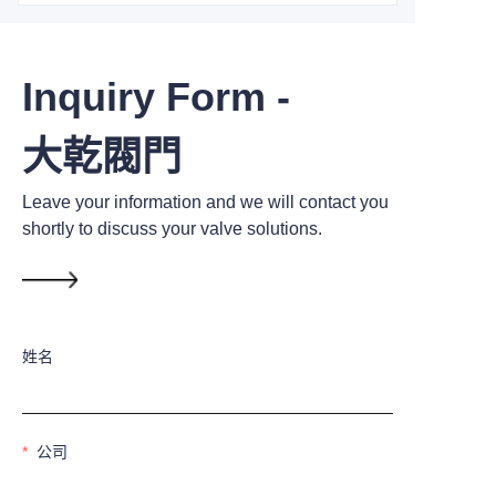
Inquiry Form -
大乾閥門
Leave your information and we will contact you
shortly to discuss your valve solutions.
姓名
公司