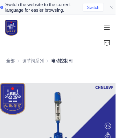
Switch the website to the current
Switch
language for easier browsing.
Home
About Us
全部
调节阀系列
调节阀系列
电动控制阀
Valve Introduction
Valve Products
Valve News
Contact Us