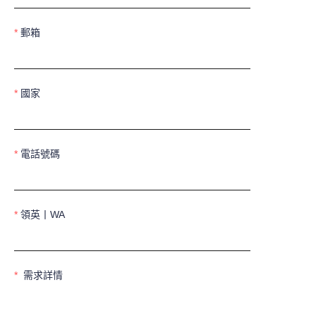
郵箱
國家
電話號碼
領英丨WA
需求詳情