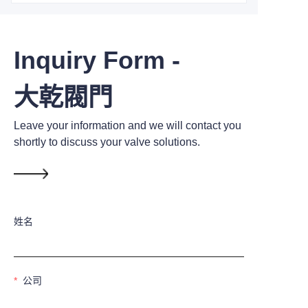
Inquiry Form -
大乾閥門
Leave your information and we will contact you
shortly to discuss your valve solutions.
姓名
公司