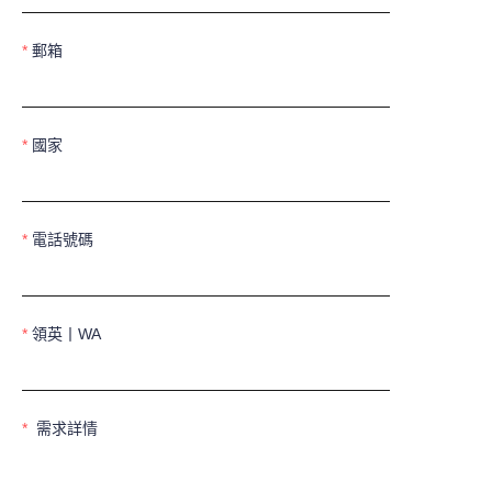
郵箱
國家
電話號碼
領英丨WA
需求詳情