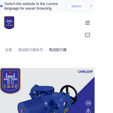
Switch the website to the current
Switch
language for easier browsing.
Home
About Us
全部
电动执行器系列
电动执行器系列
电动执行器
Valve Introduction
Valve Products
Valve News
Contact Us