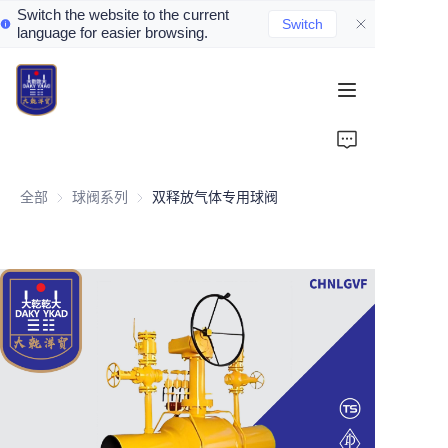
Switch the website to the current
Switch
language for easier browsing.
Home
About Us
全部
球阀系列
球阀系列
双释放气体专用球阀
Valve Introduction
Valve Products
Valve News
Contact Us