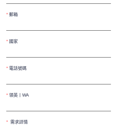
郵箱
國家
電話號碼
領英丨WA
需求詳情