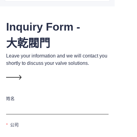
Inquiry Form -
大乾閥門
Leave your information and we will contact you
shortly to discuss your valve solutions.
姓名
公司