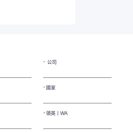
公司
國家
領英丨WA