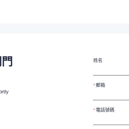
閥門
姓名
郵箱
rtly
電話號碼