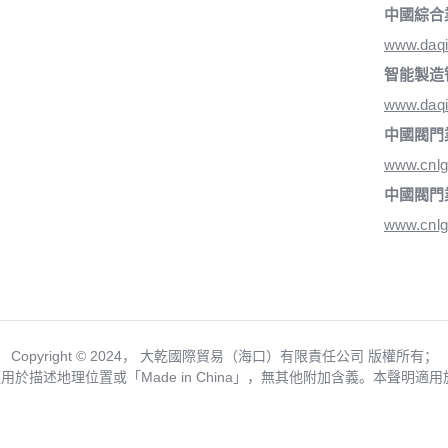
中國綜合
www.daq
智能製造
www.daqi
中國閥門
www.cnlg
中國閥門
www.cnlg
Copyright ©️ 2024， 大乾國際貿易（海口）有限責任公司 版權所有；
僅用於描述地理位置或「Made in China」，無其他附加含義。本聲明