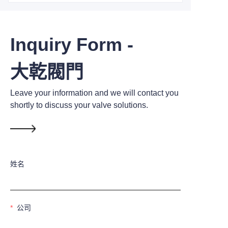
Inquiry Form -
大乾閥門
Leave your information and we will contact you
shortly to discuss your valve solutions.
姓名
公司