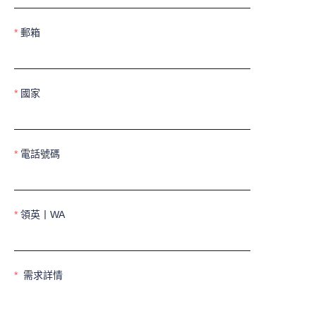
郵箱
國家
電話號碼
領英丨WA
需求詳情