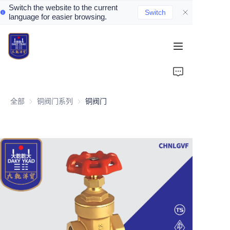
Switch the website to the current
Switch
language for easier browsing.
Home
About Us
全部
铜阀门系列
铜阀门系列
铜阀门
Valve Introduction
Valve Products
Valve News
Contact Us