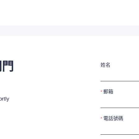
閥門
姓名
郵箱
rtly
電話號碼