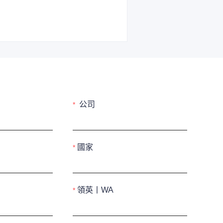
公司
國家
領英丨WA