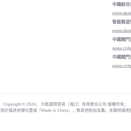
中國綜合
www.daq
智能製造
www.daqi
中國閥門
www.cnlg
中國閥門
www.cnlg
Copyright ©️ 2024， 大乾國際貿易（海口）有限責任公司 版權所有；
僅用於描述地理位置或「Made in China」，無其他附加含義。本聲明