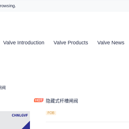
browsing.
Valve Introduction
Valve Products
Valve News
闸阀
隐藏式杆槽闸阀
FOB