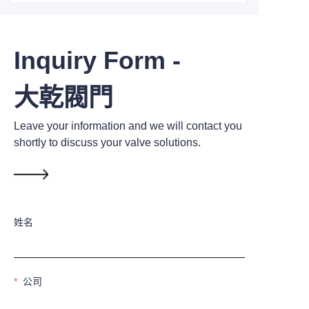
Inquiry Form -
大乾閥門
Leave your information and we will contact you
shortly to discuss your valve solutions.
姓名
公司