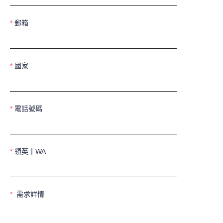
郵箱
國家
電話號碼
領英丨WA
需求詳情