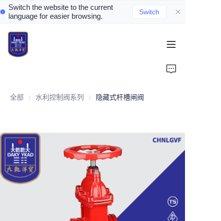
Switch the website to the current
Switch
language for easier browsing.
Home
About Us
全部
水利控制阀系列
水利控制阀系列
隐藏式杆槽闸阀
Valve Introduction
Valve Products
Valve News
Contact Us