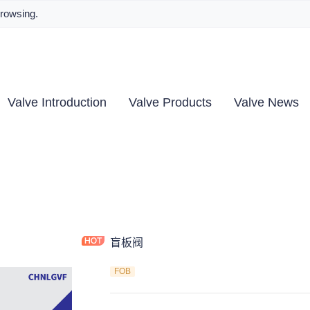
browsing.
Valve Introduction
Valve Products
Valve News
盲板阀
FOB