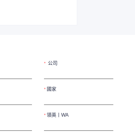
公司
國家
領英丨WA