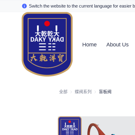
Switch the website to the current language for easier 
Home
About Us
全部
蝶阀系列
蝶阀系列
盲板阀