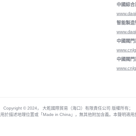
中國綜合
www.daq
智能製造
www.daqi
中國閥門
www.cnlg
中國閥門
www.cnlg
Copyright ©️ 2024， 大乾國際貿易（海口）有限責任公司 版權所有；
僅用於描述地理位置或「Made in China」，無其他附加含義。本聲明