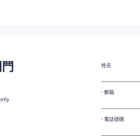
閥門
姓名
郵箱
rtly
電話號碼