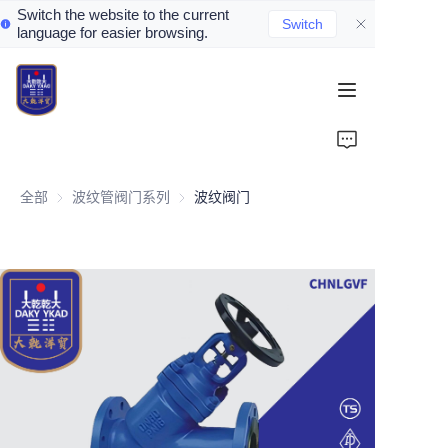
Switch the website to the current
Switch
language for easier browsing.
Home
About Us
全部
波纹管阀门系列
波纹管阀门系列
波纹阀门
Valve Introduction
Valve Products
Valve News
Contact Us