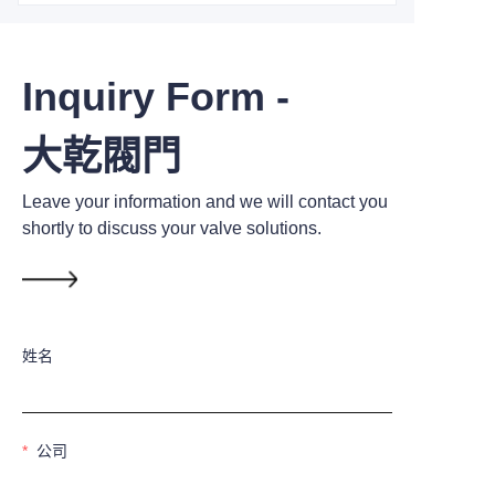
Inquiry Form -
大乾閥門
Leave your information and we will contact you
shortly to discuss your valve solutions.
姓名
公司