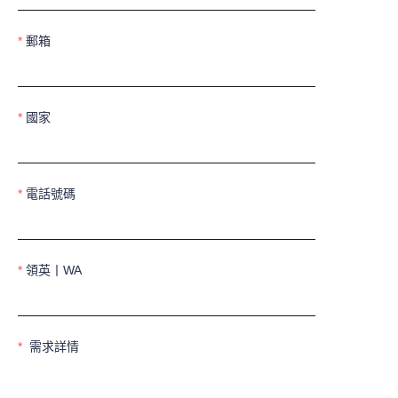
郵箱
國家
電話號碼
領英丨WA
需求詳情