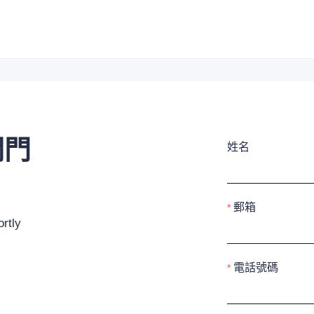
閥門
姓名
郵箱
rtly
電話號碼