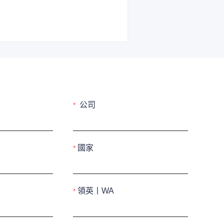
公司
國家
領英丨WA