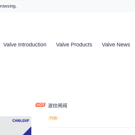
browsing.
Valve Introduction
Valve Products
Valve News
波纹闸阀
FOB