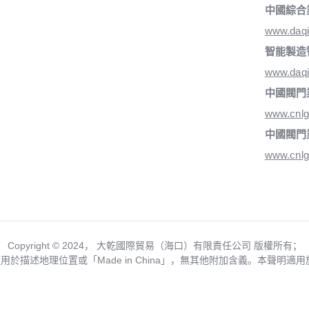
中國綜合
www.daq
智能製造
www.daqi
中國閥門
www.cnlg
中國閥門
www.cnlg
Copyright ©️ 2024， 大乾國際貿易（海口）有限責任公司 版權所有；
僅用於描述地理位置或「Made in China」，無其他附加含義。本聲明