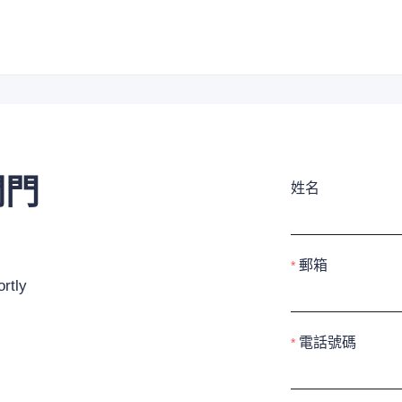
閥門
姓名
郵箱
rtly
電話號碼