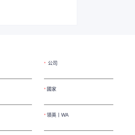
公司
國家
領英丨WA