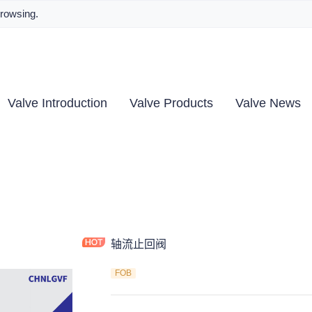
browsing.
Valve Introduction
Valve Products
Valve News
轴流止回阀
FOB