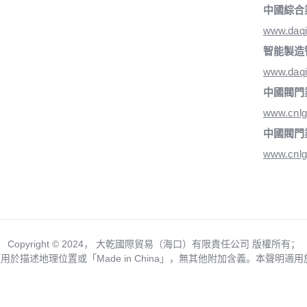
中國綜合
www.daq
智能製造
www.daqi
中國閥門
www.cnlg
中國閥門
www.cnlg
Copyright ©️ 2024， 大乾國際貿易（海口）有限責任公司 版權所有；
僅用於描述地理位置或「Made in China」，無其他附加含義。本聲明