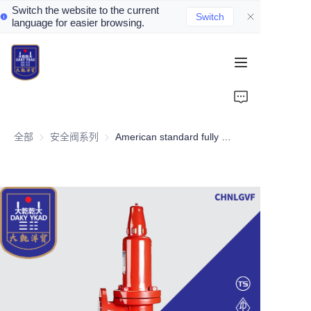
Switch the website to the current
Switch
language for easier browsing.
Home
About Us
全部
安全阀系列
安全阀系列
American standard fully open safety valve
Valve Introduction
Valve Products
Valve News
Contact Us