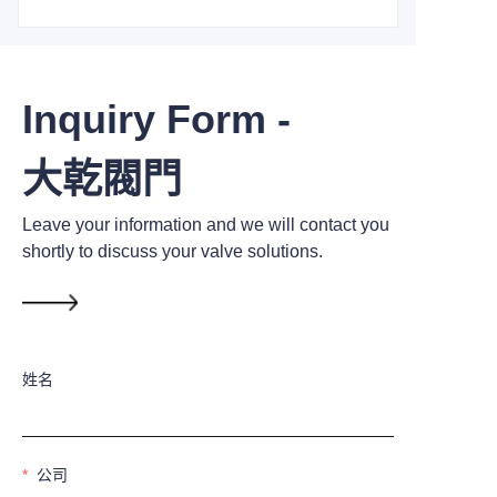
Inquiry Form -
大乾閥門
Leave your information and we will contact you
shortly to discuss your valve solutions.
姓名
公司