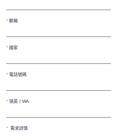
郵箱
國家
電話號碼
領英丨WA
需求詳情