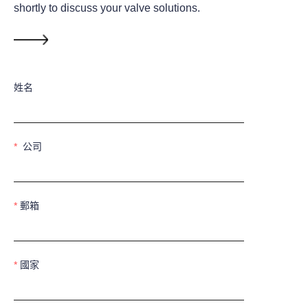
shortly to discuss your valve solutions.
姓名
公司
郵箱
國家