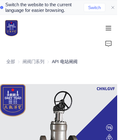
Switch the website to the current
Switch
language for easier browsing.
Home
About Us
全部
闸阀门系列
闸阀门系列
API 电站闸阀
Valve Introduction
Valve Products
Valve News
Contact Us